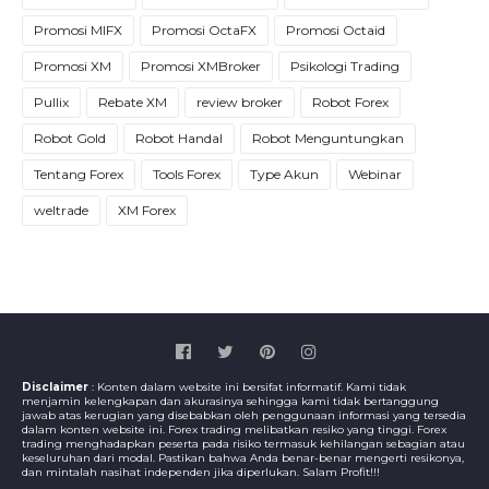
Promosi MIFX
Promosi OctaFX
Promosi Octaid
Promosi XM
Promosi XMBroker
Psikologi Trading
Pullix
Rebate XM
review broker
Robot Forex
Robot Gold
Robot Handal
Robot Menguntungkan
Tentang Forex
Tools Forex
Type Akun
Webinar
weltrade
XM Forex
Disclaimer
: Konten dalam website ini bersifat informatif. Kami tidak
menjamin kelengkapan dan akurasinya sehingga kami tidak bertanggung
jawab atas kerugian yang disebabkan oleh penggunaan informasi yang tersedia
dalam konten website ini. Forex trading melibatkan resiko yang tinggi. Forex
trading menghadapkan peserta pada risiko termasuk kehilangan sebagian atau
keseluruhan dari modal. Pastikan bahwa Anda benar-benar mengerti resikonya,
dan mintalah nasihat independen jika diperlukan. Salam Profit!!!