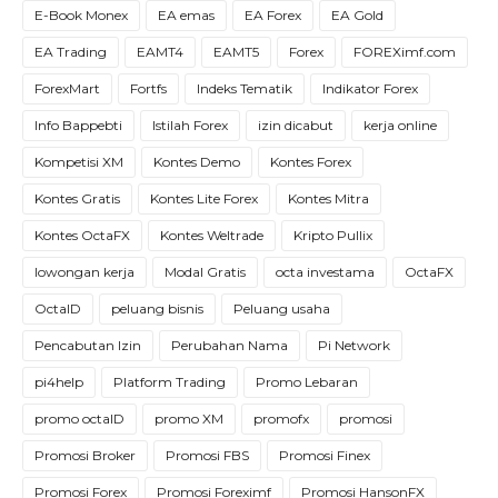
E-Book Monex
EA emas
EA Forex
EA Gold
EA Trading
EAMT4
EAMT5
Forex
FOREXimf.com
ForexMart
Fortfs
Indeks Tematik
Indikator Forex
Info Bappebti
Istilah Forex
izin dicabut
kerja online
Kompetisi XM
Kontes Demo
Kontes Forex
Kontes Gratis
Kontes Lite Forex
Kontes Mitra
Kontes OctaFX
Kontes Weltrade
Kripto Pullix
lowongan kerja
Modal Gratis
octa investama
OctaFX
OctaID
peluang bisnis
Peluang usaha
Pencabutan Izin
Perubahan Nama
Pi Network
pi4help
Platform Trading
Promo Lebaran
promo octaID
promo XM
promofx
promosi
Promosi Broker
Promosi FBS
Promosi Finex
Promosi Forex
Promosi Foreximf
Promosi HansonFX