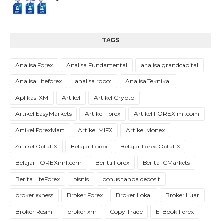
TAGS
Analisa Forex
Analisa Fundamental
analisa grandcapital
Analisa Liteforex
analisa robot
Analisa Teknikal
Aplikasi XM
Artikel
Artikel Crypto
Artikel EasyMarkets
Artikel Forex
Artikel FOREXimf.com
Artikel ForexMart
Artikel MIFX
Artikel Monex
Artikel OctaFX
Belajar Forex
Belajar Forex OctaFX
Belajar FOREXimf.com
Berita Forex
Berita ICMarkets
Berita LiteForex
bisnis
bonus tanpa deposit
broker exness
Broker Forex
Broker Lokal
Broker Luar
Broker Resmi
broker xm
Copy Trade
E-Book Forex