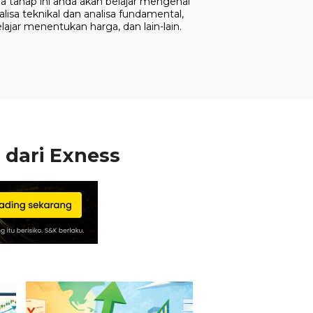
a tahap ini anda akan belajar mengenai
alisa teknikal dan analisa fundamental,
lajar menentukan harga, dan lain-lain.
 dari Exness