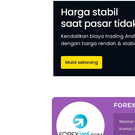
FOREX
Minimal 
Komisi| 