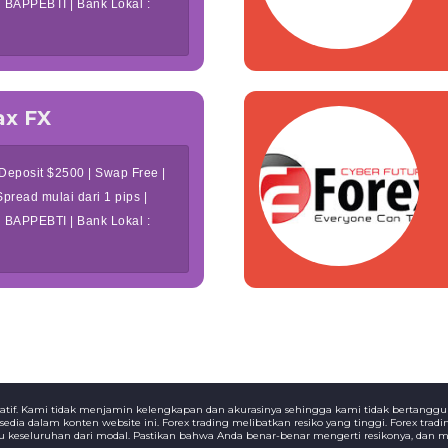
 BAPPEBTI | Bank Lokal :
ax FX
Deposit $2500 | Swap Free |
Spread mulai dari 1 pips |
 BAPPEBTI | Bank Lokal :
rmatif. Kami tidak menjamin kelengkapan dan akurasinya sehingga kami tidak bertangg
edia dalam konten website ini. Forex trading melibatkan resiko yang tinggi. Forex tr
au keseluruhan dari modal. Pastikan bahwa Anda benar-benar mengerti resikonya, dan m