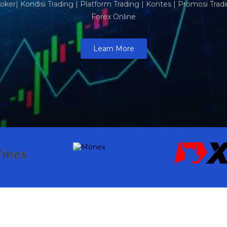
oker| Kondisi Trading | Platform Trading | Kontes | Promosi Trad
Forex Online
Learn More