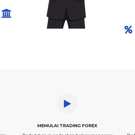
MEMULAI TRADING FOREX