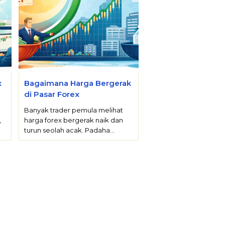
x
Bagaimana Harga Bergerak
di Pasar Forex
Banyak trader pemula melihat
,
harga forex bergerak naik dan
turun seolah acak. Padaha…