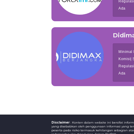
Regulasi
Ada
Didim
Minimal 
Komisi| 
Regulasi
Ada
Disclaimer
: Konten dalam website ini bersifat info
yang disebabkan oleh penggunaan informasi yang ters
peserta pada risiko termasuk kehilangan sebagian at