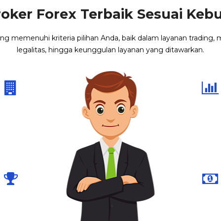
oker Forex Terbaik Sesuai Keb
ng memenuhi kriteria pilihan Anda, baik dalam layanan trading, 
legalitas, hingga keunggulan layanan yang ditawarkan.