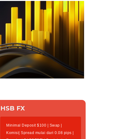
HSB FX
Minimal Deposit $100 | Swap |
Komisi| Spread mulai dari 0.08 pips |