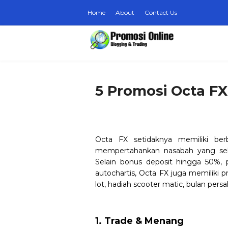
Home
About
Contact Us
5 Promosi Octa FX
Octa FX setidaknya memiliki be
mempertahankan nasabah yang sel
Selain bonus deposit hingga 50%, 
autochartis, Octa FX juga memiliki p
lot, hadiah scooter matic, bulan per
1. Trade & Menang