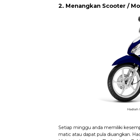
2. Menangkan Scooter / Mo
Hadiah 
Setiap minggu anda memiliki kesem
matic atau dapat pula diuangkan. Ha