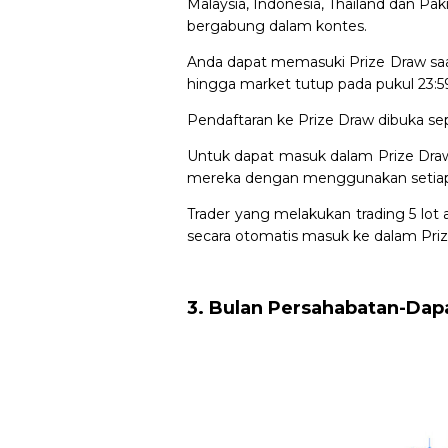
Malaysia, Indonesia, Thailand dan Pak
bergabung dalam kontes.
Anda dapat memasuki Prize Draw saa
hingga market tutup pada pukul 23:5
Pendaftaran ke Prize Draw dibuka sep
Untuk dapat masuk dalam Prize Draw, p
mereka dengan menggunakan setiap 
Trader yang melakukan trading 5 lot a
secara otomatis masuk ke dalam Pri
3. Bulan Persahabatan-Dap