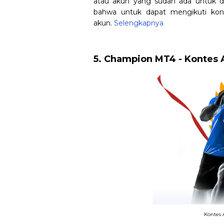
atau akun yang sudah ada untuk di
bahwa untuk dapat mengikuti kon
akun.
Selengkapnya
5. Champion MT4 - Kontes
Kontes