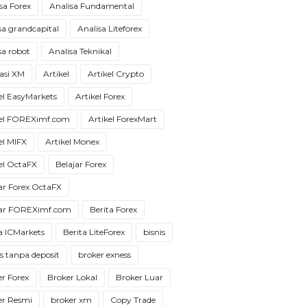
sa Forex
Analisa Fundamental
sa grandcapital
Analisa Liteforex
sa robot
Analisa Teknikal
asi XM
Artikel
Artikel Crypto
el EasyMarkets
Artikel Forex
kel FOREXimf.com
Artikel ForexMart
el MIFX
Artikel Monex
el OctaFX
Belajar Forex
ar Forex OctaFX
jar FOREXimf.com
Berita Forex
a ICMarkets
Berita LiteForex
bisnis
 tanpa deposit
broker exness
r Forex
Broker Lokal
Broker Luar
er Resmi
broker xm
Copy Trade