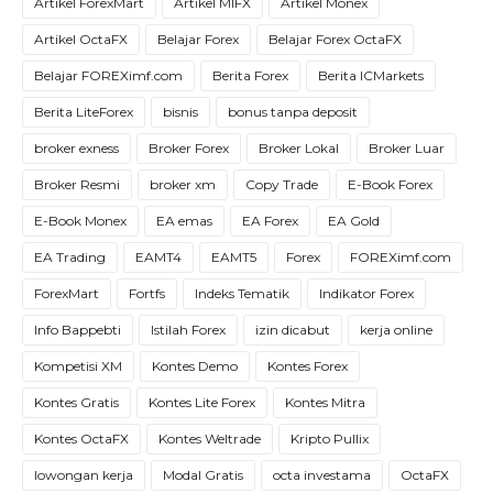
Artikel ForexMart
Artikel MIFX
Artikel Monex
Artikel OctaFX
Belajar Forex
Belajar Forex OctaFX
Belajar FOREXimf.com
Berita Forex
Berita ICMarkets
Berita LiteForex
bisnis
bonus tanpa deposit
broker exness
Broker Forex
Broker Lokal
Broker Luar
Broker Resmi
broker xm
Copy Trade
E-Book Forex
E-Book Monex
EA emas
EA Forex
EA Gold
EA Trading
EAMT4
EAMT5
Forex
FOREXimf.com
ForexMart
Fortfs
Indeks Tematik
Indikator Forex
Info Bappebti
Istilah Forex
izin dicabut
kerja online
Kompetisi XM
Kontes Demo
Kontes Forex
Kontes Gratis
Kontes Lite Forex
Kontes Mitra
Kontes OctaFX
Kontes Weltrade
Kripto Pullix
lowongan kerja
Modal Gratis
octa investama
OctaFX