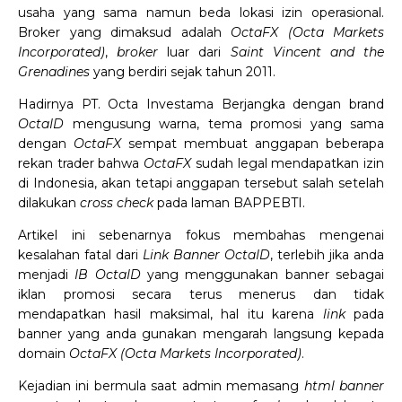
usaha yang sama namun beda lokasi izin operasional.
Broker yang dimaksud adalah
OctaFX (Octa Markets
Incorporated)
,
broker
luar dari
Saint Vincent and the
Grenadines
yang berdiri sejak tahun 2011.
Hadirnya PT. Octa Investama Berjangka dengan brand
OctaID
mengusung warna, tema promosi yang sama
dengan
OctaFX
sempat membuat anggapan beberapa
rekan trader bahwa
OctaFX
sudah legal mendapatkan izin
di Indonesia, akan tetapi anggapan tersebut salah setelah
dilakukan
cross check
pada laman BAPPEBTI.
Artikel ini sebenarnya fokus membahas mengenai
kesalahan fatal dari
Link Banner OctaID
, terlebih jika anda
menjadi
IB OctaID
yang menggunakan banner sebagai
iklan promosi secara terus menerus dan tidak
mendapatkan hasil maksimal, hal itu karena
link
pada
banner yang anda gunakan mengarah langsung kepada
domain
OctaFX (Octa Markets Incorporated)
.
Kejadian ini bermula saat admin memasang
html banner