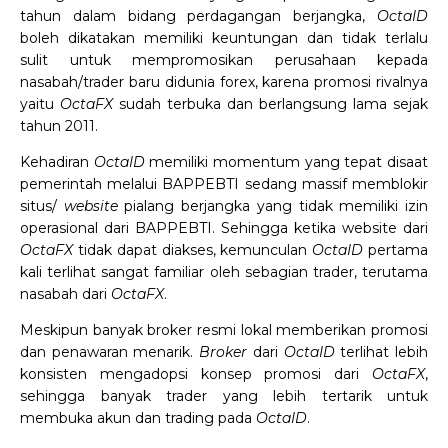
tahun dalam bidang perdagangan berjangka,
OctaID
boleh dikatakan memiliki keuntungan dan tidak terlalu
sulit untuk mempromosikan perusahaan kepada
nasabah/trader baru didunia forex, karena promosi rivalnya
yaitu
OctaFX
sudah terbuka dan berlangsung lama sejak
tahun 2011.
Kehadiran
OctaID
memiliki momentum yang tepat disaat
pemerintah melalui BAPPEBTI sedang massif memblokir
situs/
website
pialang berjangka yang tidak memiliki izin
operasional dari BAPPEBTI. Sehingga ketika website dari
OctaFX
tidak dapat diakses, kemunculan
OctaID
pertama
kali terlihat sangat familiar oleh sebagian trader, terutama
nasabah dari
OctaFX
.
Meskipun banyak broker resmi lokal memberikan promosi
dan penawaran menarik.
Broker
dari
OctaID
terlihat lebih
konsisten mengadopsi konsep promosi dari
OctaFX
,
sehingga banyak trader yang lebih tertarik untuk
membuka akun dan trading pada
OctaID
.