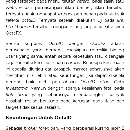
yang terdapat pada menu tautan
referal
pada salah satu
website dan pemasangan iklan banner, iklan tersebut
ternyata tidak mendapat
impact
perubahan pada statistik
referal octaID
. Ternyata setelah dilakukan uji pada
link
html banner
tersebut mengarah langsung pada situs web
OctaFX.
Secara korporasi
OctaID
dengan
OctaFX
adalah
perusahaan yang berbeda, meskipun memiliki bidang
usaha yang sama, entah secara kebetulan atau disengaja
juga memiliki kemiripan nama
brand
. Beberapa kesamaan
ini apabila ditinjau dari prospek market seharusnya akan
memberi nilai lebih atau keuntungan jika dapat dikelola
dengan baik oleh perusahaan
OctaID atau Octa
Investama
. Namun dengan adanya kesalahan fatal pada
link html
yang seharusnya mendatangkan banyak
nasabah malah berujung pada kerugian dana iklan dan
target tidak sesuai sasaran.
Keuntungan Untuk OctaID
Sebagai
broker forex
baru yang beroperasi kurang lebih 2