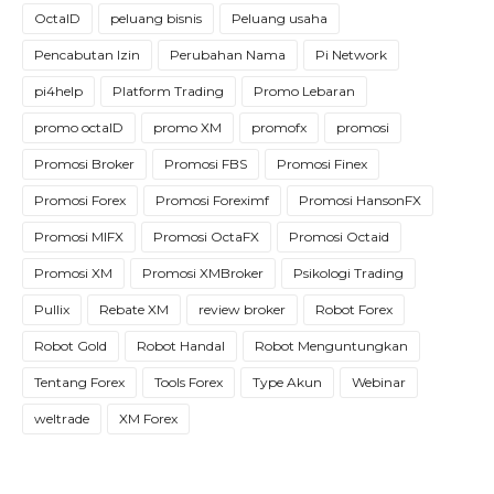
OctaID
peluang bisnis
Peluang usaha
Pencabutan Izin
Perubahan Nama
Pi Network
pi4help
Platform Trading
Promo Lebaran
promo octaID
promo XM
promofx
promosi
Promosi Broker
Promosi FBS
Promosi Finex
Promosi Forex
Promosi Foreximf
Promosi HansonFX
Promosi MIFX
Promosi OctaFX
Promosi Octaid
Promosi XM
Promosi XMBroker
Psikologi Trading
Pullix
Rebate XM
review broker
Robot Forex
Robot Gold
Robot Handal
Robot Menguntungkan
Tentang Forex
Tools Forex
Type Akun
Webinar
weltrade
XM Forex