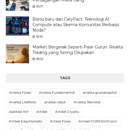
Perdagangan Mata Uang
19.07
Bisnis baru dari CaryPact: Teknologi AI
Compute atau Skema Komunitas Berbasis
Node?
18.19
Market Bergerak Seperti Pasir Gurun: Realita
Trading yang Sering Dilupakan
08.52
TAGS
Analisa Forex
Analisa Fundamental
analisa grandcapital
Analisa Liteforex
analisa robot
Analisa Teknikal
Aplikasi XM
Artikel
Artikel Crypto
Artikel EasyMarkets
Artikel Forex
Artikel FOREXimf.com