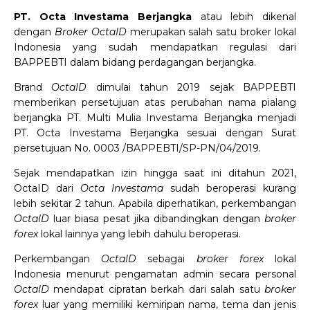
PT. Octa Investama Berjangka
atau lebih dikenal
dengan
Broker OctaID
merupakan salah satu broker lokal
Indonesia yang sudah mendapatkan regulasi dari
BAPPEBTI dalam bidang perdagangan berjangka.
Brand
OctaID
dimulai tahun 2019 sejak BAPPEBTI
memberikan persetujuan atas perubahan nama pialang
berjangka PT. Multi Mulia Investama Berjangka menjadi
PT. Octa Investama Berjangka sesuai dengan Surat
persetujuan No. 0003 /BAPPEBTI/SP-PN/04/2019.
Sejak mendapatkan izin hingga saat ini ditahun 2021,
OctaID dari
Octa Investama
sudah beroperasi kurang
lebih sekitar 2 tahun. Apabila diperhatikan, perkembangan
OctaID
luar biasa pesat jika dibandingkan dengan
broker
forex
lokal lainnya yang lebih dahulu beroperasi.
Perkembangan
OctaID
sebagai
broker forex
lokal
Indonesia menurut pengamatan admin secara personal
OctaID
mendapat cipratan berkah dari salah satu
broker
forex
luar yang memiliki kemiripan nama, tema dan jenis