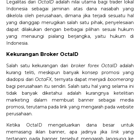
Legalitas dari
OctaID
adalah nilai utama bagi trader lokal
Indonesia sebagai jaminan atas dana nasabah yang
dikelola oleh perusahaan, dimana jika terjadi sesuatu hal
yang dianggap merugikan salah satu pihak, penyelesaian
dapat dilakukan dengan berbagai pilihan sesuai hukum
yang menaungi pialang berjangka, yaitu hukum di
Indonesia.
Kekurangan Broker OctaID
Salah satu kekurangan dari
broker forex OctaID
adalah
kurang teliti, meskipun banyak konsep promosi yang
diadopsi dari
OctaFX
, ternyata dapat menjadi
boomerang
bagi perusahaan itu sendiri. Salah satu hal yang selama ini
tidak banyak diketahui adalah kurangnya ketelitian
marketing dalam membuat banner sebagai media
promosi, terutama pada link yang mengarah pada website
perusahaan.
Ketika OctaID mengeluarkan dana besar untuk
memasang iklan banner, apa jadinya jika
link
yang
tertanam pada banner tersebut mengarah langsung ke