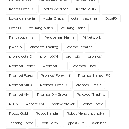
Kontes OctaFX
Kontes Weltrade
Kripto Pullix
lowongan kerja
Modal Gratis
octa investama
OctaFX
OctaID
peluang bisnis
Peluang usaha
Pencabutan Izin
Perubahan Nama
Pi Network
pi4help
Platform Trading
Promo Lebaran
promo octaID
promo XM
promofx
promosi
Promosi Broker
Promosi FBS
Promosi Finex
Promosi Forex
Promosi Foreximf
Promosi HansonFX
Promosi MIFX
Promosi OctaFX
Promosi Octaid
Promosi XM
Promosi XMBroker
Psikologi Trading
Pullix
Rebate XM
review broker
Robot Forex
Robot Gold
Robot Handal
Robot Menguntungkan
Tentang Forex
Tools Forex
Type Akun
Webinar