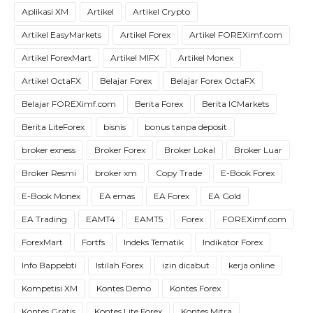
Aplikasi XM
Artikel
Artikel Crypto
Artikel EasyMarkets
Artikel Forex
Artikel FOREXimf.com
Artikel ForexMart
Artikel MIFX
Artikel Monex
Artikel OctaFX
Belajar Forex
Belajar Forex OctaFX
Belajar FOREXimf.com
Berita Forex
Berita ICMarkets
Berita LiteForex
bisnis
bonus tanpa deposit
broker exness
Broker Forex
Broker Lokal
Broker Luar
Broker Resmi
broker xm
Copy Trade
E-Book Forex
E-Book Monex
EA emas
EA Forex
EA Gold
EA Trading
EAMT4
EAMT5
Forex
FOREXimf.com
ForexMart
Fortfs
Indeks Tematik
Indikator Forex
Info Bappebti
Istilah Forex
izin dicabut
kerja online
Kompetisi XM
Kontes Demo
Kontes Forex
Kontes Gratis
Kontes Lite Forex
Kontes Mitra