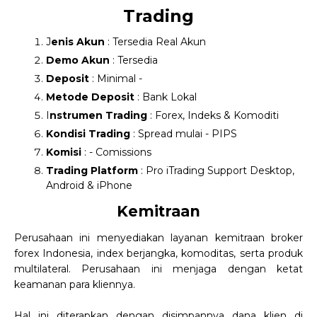
Trading
J
enis Akun
: Tersedia Real Akun
Demo Akun
: Tersedia
Deposit
: Minimal -
Metode Deposit
: Bank Lokal
I
nstrumen Trading
: Forex, Indeks & Komoditi
Kondisi Trading
: Spread mulai - PIPS
Komisi
: - Comissions
Trading Platform
: Pro iTrading Support Desktop,
Android & iPhone
Kemitraan
Perusahaan ini menyediakan layanan kemitraan broker
forex Indonesia, index berjangka, komoditas, serta produk
multilateral. Perusahaan ini menjaga dengan ketat
keamanan para kliennya.
Hal ini diterapkan dengan disimpannya dana klien di