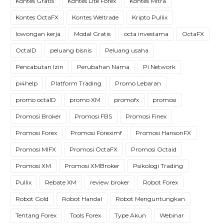
Kontes Gratis
Kontes Lite Forex
Kontes Mitra
Kontes OctaFX
Kontes Weltrade
Kripto Pullix
lowongan kerja
Modal Gratis
octa investama
OctaFX
OctaID
peluang bisnis
Peluang usaha
Pencabutan Izin
Perubahan Nama
Pi Network
pi4help
Platform Trading
Promo Lebaran
promo octaID
promo XM
promofx
promosi
Promosi Broker
Promosi FBS
Promosi Finex
Promosi Forex
Promosi Foreximf
Promosi HansonFX
Promosi MIFX
Promosi OctaFX
Promosi Octaid
Promosi XM
Promosi XMBroker
Psikologi Trading
Pullix
Rebate XM
review broker
Robot Forex
Robot Gold
Robot Handal
Robot Menguntungkan
Tentang Forex
Tools Forex
Type Akun
Webinar