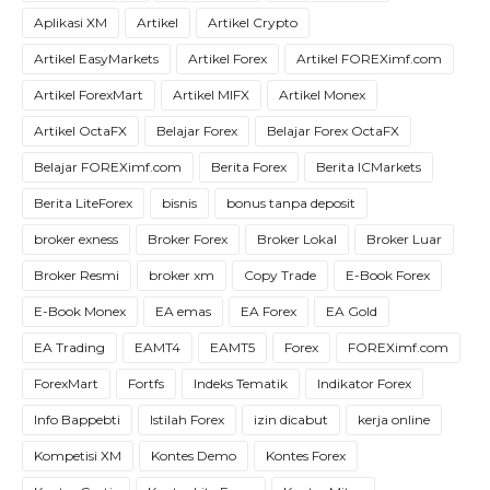
Aplikasi XM
Artikel
Artikel Crypto
Artikel EasyMarkets
Artikel Forex
Artikel FOREXimf.com
Artikel ForexMart
Artikel MIFX
Artikel Monex
Artikel OctaFX
Belajar Forex
Belajar Forex OctaFX
Belajar FOREXimf.com
Berita Forex
Berita ICMarkets
Berita LiteForex
bisnis
bonus tanpa deposit
broker exness
Broker Forex
Broker Lokal
Broker Luar
Broker Resmi
broker xm
Copy Trade
E-Book Forex
E-Book Monex
EA emas
EA Forex
EA Gold
EA Trading
EAMT4
EAMT5
Forex
FOREXimf.com
ForexMart
Fortfs
Indeks Tematik
Indikator Forex
Info Bappebti
Istilah Forex
izin dicabut
kerja online
Kompetisi XM
Kontes Demo
Kontes Forex